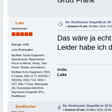
Gruß Frank
Re: Reefmaster Shapefile im 3D
Luke
«
Antwort #1 am:
04 März 2019, 13:5
Administrator
Das wäre ja echt
Beiträge: 9286
Leider habe ich 
Luke Rheinwalker
My/Mein Tackle Equipment:
Speedmaster, Beastmaster,
Pezon et Michel, Viento, Twin
Power, Stradic und anderes.
Grüße
My/Mein Echo Equipment: HDS-
Luke
9 Carbon, Elite-12 TI, HOOK2-7
HDI(SS), HDS-7 G3, HDS-7
G2T, Elite-7 Chirp, Motorguide
Xi5, Humminbird ASGRHA,
Raymarine Dragonfly-5Pro,
ReefMaster
Re: Reefmaster Shapefile im 3D D
fjordfischer
«
Antwort #2 am:
04 März 2019, 18:09:
Moby Dick