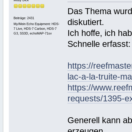
Das Thema wurde
Beiträge: 2431
diskutiert.
My/Mein Echo Equipment: HDS-
7 Live, HDS-7 Carbon, HDS-7
Ich hoffe, ich ha
G3, SS3D, echoMAP-71sv
Schnelle erfasst:
https://reefmast
lac-a-la-truite
https://www.reef
requests/1395-e
Generell kann a
erzeugen