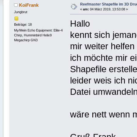
Reefmaster Shapefile im 3D Dru
KoiFrank
«
am:
04 März 2019, 13:53:08 »
Jungbrut
Hallo
Beiträge: 18
My/Mein Echo Equipment: Elite-4
kennt sich jema
Chirp, Humminbird Helix9
Megachirp GN3
mir weiter helfen
ich möchte mir e
Shapefile erstell
leider weis ich n
Datei umwandel
wäre nett wenn m