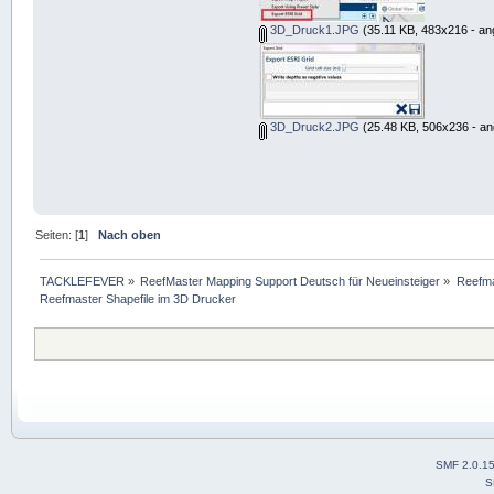
3D_Druck1.JPG
(35.11 KB, 483x216 - an
3D_Druck2.JPG
(25.48 KB, 506x236 - an
Seiten: [
1
]
Nach oben
TACKLEFEVER
»
ReefMaster Mapping Support Deutsch für Neueinsteiger
»
Reefma
Reefmaster Shapefile im 3D Drucker
SMF 2.0.1
S