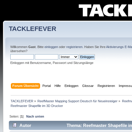
TACKLEFEVER
Willkommen
Gast
. Bitte
einloggen
oder
registrieren
. Haben Sie Ihre
Aktivierungs E-Mai
übersehen?
Einloggen mit Benutzername, Passwort und Sitzungslänge
Forum Übersicht
Portal
Hilfe
Einloggen
Glossar
Registrieren
Impress
TACKLEFEVER
»
ReefMaster Mapping Support Deutsch für Neueinsteiger
»
Reefma
Reefmaster Shapefile im 3D Drucker
Seiten: [
1
]
Nach unten
Autor
Thema: Reefmaster Shapefile i