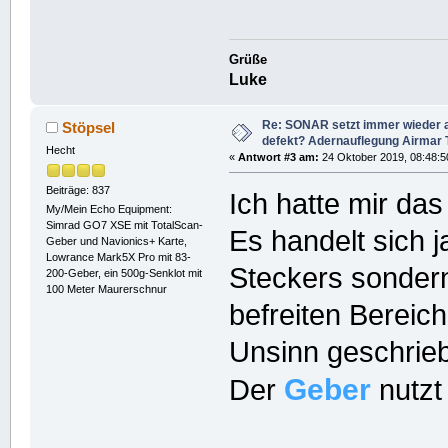
Grüße
Luke
Re: SONAR setzt immer wieder 
Stöpsel
defekt? Adernauflegung Airmar
Hecht
«
Antwort #3 am:
24 Oktober 2019, 08:48:5
Beiträge: 837
Ich hatte mir das
My/Mein Echo Equipment:
Simrad GO7 XSE mit TotalScan-
Es handelt sich 
Geber und Navionics+ Karte,
Lowrance Mark5X Pro mit 83-
Steckers sonder
200-Geber, ein 500g-Senklot mit
100 Meter Maurerschnur
befreiten Bereic
Unsinn geschrie
Geber
Der
nutzt