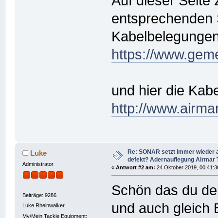
Auf dieser Seite
entsprechenden 
Kabelbelegungen
https://www.gem
und hier die Kab
http://www.airma
Re: SONAR setzt immer wieder 
Luke
defekt? Adernauflegung Airmar
Administrator
«
Antwort #2 am:
24 Oktober 2019, 00:41:3
Schön das du dei
Beiträge: 9286
und auch gleich 
Luke Rheinwalker
My/Mein Tackle Equipment: