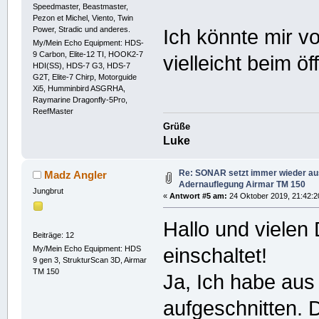
Speedmaster, Beastmaster,
Pezon et Michel, Viento, Twin
Power, Stradic und anderes.
Ich könnte mir v
My/Mein Echo Equipment: HDS-
9 Carbon, Elite-12 TI, HOOK2-7
vielleicht beim ö
HDI(SS), HDS-7 G3, HDS-7
G2T, Elite-7 Chirp, Motorguide
Xi5, Humminbird ASGRHA,
Raymarine Dragonfly-5Pro,
ReefMaster
Grüße
Luke
Re: SONAR setzt immer wieder aus
Madz Angler
Adernauflegung Airmar TM 150
Jungbrut
«
Antwort #5 am:
24 Oktober 2019, 21:42:2
Hallo und vielen
Beiträge: 12
My/Mein Echo Equipment: HDS
einschaltet!
9 gen 3, StrukturScan 3D, Airmar
TM 150
Ja, Ich habe aus
aufgeschnitten. 