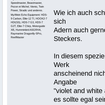
Speedmaster, Beastmaster,
Pezon et Michel, Viento, Twin
Power, Stradic und anderes.
Wie ich auch sc
My/Mein Echo Equipment: HDS-
9 Carbon, Elite-12 TI, HOOK2-7
sich
HDI(SS), HDS-7 G3, HDS-7
G2T, Elite-7 Chirp, Motorguide
Adern auch gern
Xi5, Humminbird ASGRHA,
Raymarine Dragonfly-5Pro,
Steckers.
ReefMaster
In diesem speziel
Werk
anscheinend nic
Angabe
"violet and white
es sollte egal se