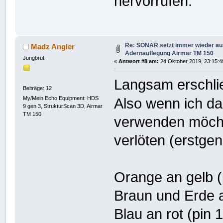
hervorrufen.
Re: SONAR setzt immer wieder aus
Madz Angler
Adernauflegung Airmar TM 150
Jungbrut
«
Antwort #8 am:
24 Oktober 2019, 23:15:4
Langsam erschlie
Beiträge: 12
My/Mein Echo Equipment: HDS
Also wenn ich d
9 gen 3, StrukturScan 3D, Airmar
TM 150
verwenden möcht
verlöten (erstge
Orange an gelb (
Braun und Erde a
Blau an rot (pin 1