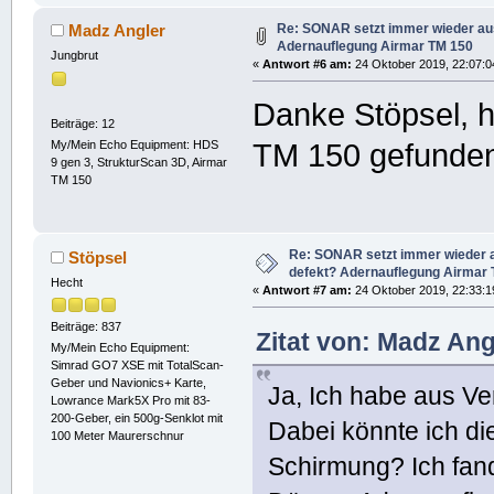
Re: SONAR setzt immer wieder aus
Madz Angler
Adernauflegung Airmar TM 150
Jungbrut
«
Antwort #6 am:
24 Oktober 2019, 22:07:0
Danke Stöpsel, 
Beiträge: 12
My/Mein Echo Equipment: HDS
TM 150 gefunde
9 gen 3, StrukturScan 3D, Airmar
TM 150
Re: SONAR setzt immer wieder 
Stöpsel
defekt? Adernauflegung Airmar
Hecht
«
Antwort #7 am:
24 Oktober 2019, 22:33:1
Beiträge: 837
Zitat von: Madz Ang
My/Mein Echo Equipment:
Simrad GO7 XSE mit TotalScan-
Geber und Navionics+ Karte,
Ja, Ich habe aus Ve
Lowrance Mark5X Pro mit 83-
200-Geber, ein 500g-Senklot mit
Dabei könnte ich di
100 Meter Maurerschnur
Schirmung? Ich fan