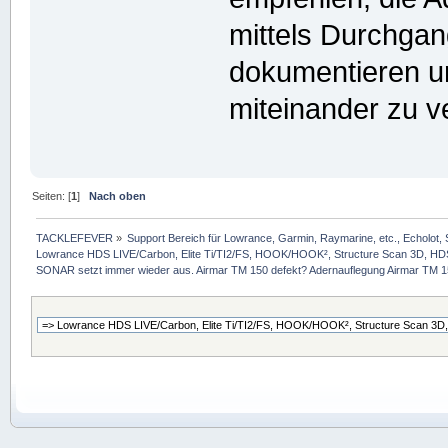
mittels Durchgan
dokumentieren u
miteinander zu v
Seiten: [
1
]
Nach oben
TACKLEFEVER
»
Support Bereich für Lowrance, Garmin, Raymarine, etc., Echolot, 
Lowrance HDS LIVE/Carbon, Elite Ti/TI2/FS, HOOK/HOOK², Structure Scan 3D, HDS G
SONAR setzt immer wieder aus. Airmar TM 150 defekt? Adernauflegung Airmar TM 