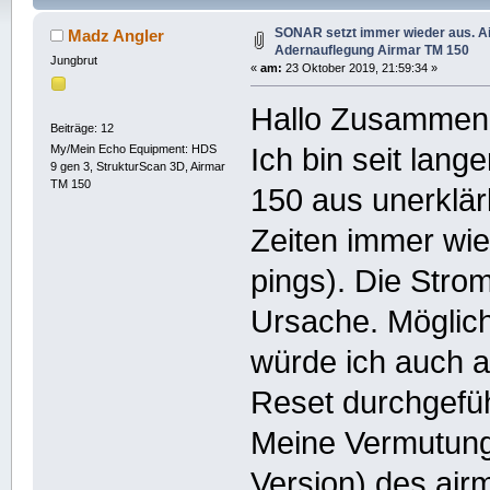
(Gelesen 9894 mal)
SONAR setzt immer wieder aus. A
Madz Angler
Adernauflegung Airmar TM 150
Jungbrut
«
am:
23 Oktober 2019, 21:59:34 »
Hallo Zusammen
Beiträge: 12
My/Mein Echo Equipment: HDS
Ich bin seit lang
9 gen 3, StrukturScan 3D, Airmar
TM 150
150 aus unerklär
Zeiten immer wie
pings). Die Stro
Ursache. Möglic
würde ich auch a
Reset durchgefü
Meine Vermutung 
Version) des air