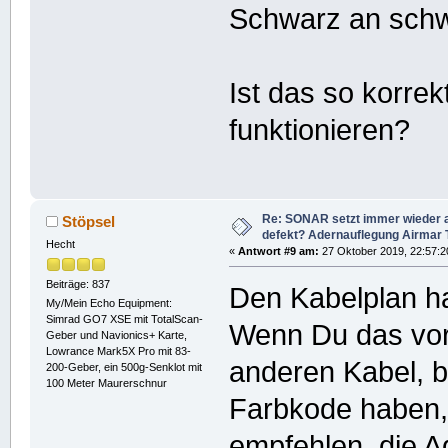
Schwarz an schw
Ist das so korre
funktionieren?
Re: SONAR setzt immer wieder 
Stöpsel
defekt? Adernauflegung Airmar
Hecht
«
Antwort #9 am:
27 Oktober 2019, 22:57:2
Beiträge: 837
Den Kabelplan ha
My/Mein Echo Equipment:
Simrad GO7 XSE mit TotalScan-
Wenn Du das vor
Geber und Navionics+ Karte,
Lowrance Mark5X Pro mit 83-
anderen Kabel, 
200-Geber, ein 500g-Senklot mit
100 Meter Maurerschnur
Farbkode haben, 
empfehlen, die A