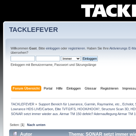
TACKLEFEVER
Willkommen
Gast
. Bitte
einloggen
oder
registrieren
. Haben Sie Ihre
Aktivierungs E-Mai
übersehen?
Einloggen mit Benutzername, Passwort und Sitzungslänge
Forum Übersicht
Portal
Hilfe
Einloggen
Glossar
Registrieren
Impress
TACKLEFEVER
»
Support Bereich für Lowrance, Garmin, Raymarine, etc., Echolot, 
Lowrance HDS LIVE/Carbon, Elite Ti/TI2/FS, HOOK/HOOK², Structure Scan 3D, HDS G
SONAR setzt immer wieder aus. Airmar TM 150 defekt? Adernauflegung Airmar TM 
Seiten: [
1
]
Nach unten
Autor
Thema: SONAR setzt immer wied