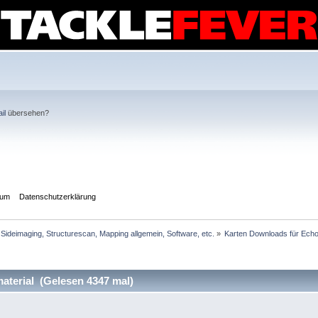
il
übersehen?
sum
Datenschutzerklärung
Sideimaging, Structurescan, Mapping allgemein, Software, etc.
»
Karten Downloads für Echo
terial (Gelesen 4347 mal)