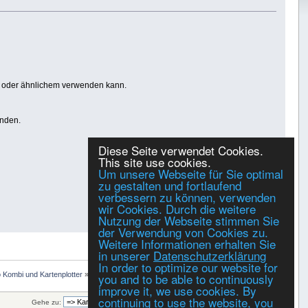
is oder ähnlichem verwenden kann.
enden.
Diese Seite verwendet Cookies.
This site use cookies.
Um unsere Webseite für Sie optimal
zu gestalten und fortlaufend
verbessern zu können, verwenden
wir Cookies. Durch die weitere
Nutzung der Webseite stimmen Sie
Gespeichert
der Verwendung von Cookies zu.
Weitere Informationen erhalten Sie
DRUCKEN
in unserer
Datenschutzerklärung
In order to optimize our website for
 Kombi und Kartenplotter
»
Austausch von Kartenmaterial
you and to be able to continuously
improve it, we use cookies. By
continuing to use the website, you
Gehe zu: