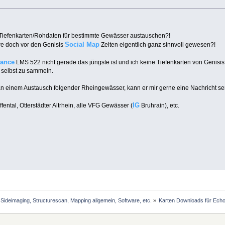
er Tiefenkarten/Rohdaten für bestimmte Gewässer austauschen?!
Social Map
re doch vor den Genisis
Zeiten eigentlich ganz sinnvoll gewesen?!
ance
LMS 522 nicht gerade das jüngste ist und ich keine Tiefenkarten von Genis
 selbst zu sammeln.
in an einem Austausch folgender Rheingewässer, kann er mir gerne eine Nachricht s
IG
fental, Otterstädter Altrhein, alle VFG Gewässer (
Bruhrain), etc.
Sideimaging, Structurescan, Mapping allgemein, Software, etc.
»
Karten Downloads für Echo