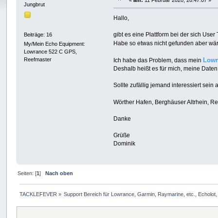
«
am:
11 Februar 2020, 20:47:07 »
Jungbrut
Hallo,
gibt es eine Plattform bei der sich Us
Beiträge: 16
Habe so etwas nicht gefunden aber wä
My/Mein Echo Equipment:
Lowrance 522 C GPS,
Reefmaster
Lowr
Ich habe das Problem, dass mein
Deshalb heißt es für mich, meine Daten
Sollte zufällig jemand interessiert se
Wörther Hafen, Berghäuser Altrhein, Ref
Danke
Grüße
Dominik
Seiten: [
1
]
Nach oben
TACKLEFEVER
»
Support Bereich für Lowrance, Garmin, Raymarine, etc., Echolot, 