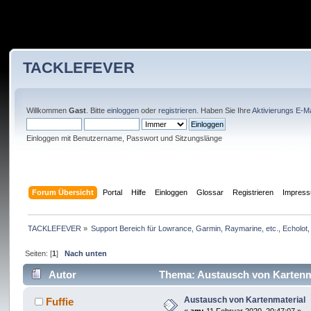
TACKLEFEVER
Willkommen
Gast
. Bitte
einloggen
oder
registrieren
. Haben Sie Ihre
Aktivierungs E-Ma
Einloggen mit Benutzername, Passwort und Sitzungslänge
Forum Übersicht
Portal
Hilfe
Einloggen
Glossar
Registrieren
Impres
TACKLEFEVER
»
Support Bereich für Lowrance, Garmin, Raymarine, etc., Echolot, 
Seiten: [
1
]
Nach unten
Autor
Thema: Austausch von Kartenma
Austausch von Kartenmaterial
Fuffie