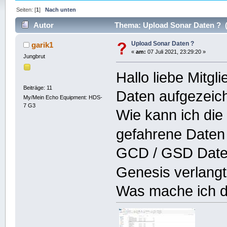
Seiten: [
1
]
Nach unten
Autor
Thema: Upload Sonar Daten ? (
Upload Sonar Daten ?
garik1
«
am:
07 Juli 2021, 23:29:20 »
Jungbrut
Hallo liebe Mitgl
Beiträge: 11
Daten aufgezeichn
My/Mein Echo Equipment: HDS-
7 G3
Wie kann ich die
gefahrene Daten
GCD / GSD Datei
Genesis verlangt 
Was mache ich d