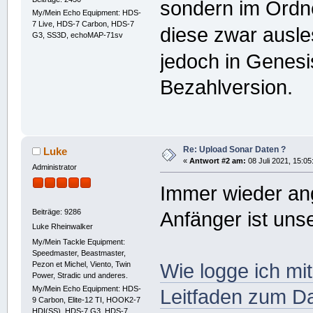
sondern im Ordn
My/Mein Echo Equipment: HDS-
7 Live, HDS-7 Carbon, HDS-7
diese zwar ausle
G3, SS3D, echoMAP-71sv
jedoch in Genes
Bezahlversion.
Re: Upload Sonar Daten ?
Luke
«
Antwort #2 am:
08 Juli 2021, 15:05
Administrator
Immer wieder ang
Beiträge: 9286
Anfänger ist uns
Luke Rheinwalker
My/Mein Tackle Equipment:
Speedmaster, Beastmaster,
Pezon et Michel, Viento, Twin
Wie logge ich mi
Power, Stradic und anderes.
My/Mein Echo Equipment: HDS-
Leitfaden zum Da
9 Carbon, Elite-12 TI, HOOK2-7
HDI(SS), HDS-7 G3, HDS-7