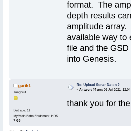
format. The ampl
depth results ca
amplitude array. 
available way to 
file and the GSD 
into Genesis.
Re: Upload Sonar Daten ?
garik1
«
Antwort #4 am:
09 Juli 2021, 12:04
Jungbrut
thank you for the
Beiträge: 11
My/Mein Echo Equipment: HDS-
7 G3