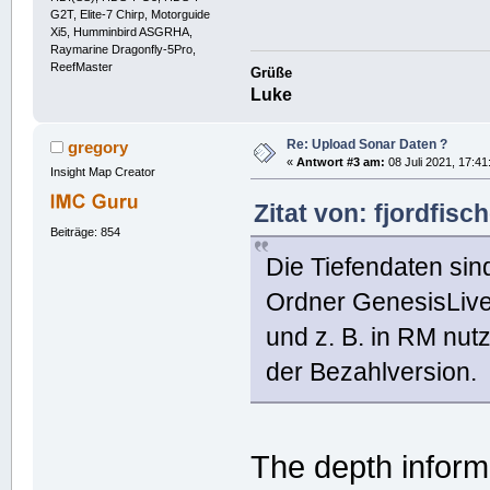
G2T, Elite-7 Chirp, Motorguide
Xi5, Humminbird ASGRHA,
Raymarine Dragonfly-5Pro,
ReefMaster
Grüße
Luke
Re: Upload Sonar Daten ?
gregory
«
Antwort #3 am:
08 Juli 2021, 17:41
Insight Map Creator
Zitat von: fjordfisc
Beiträge: 854
Die Tiefendaten si
Ordner GenesisLive
und z. B. in RM nut
der Bezahlversion.
The depth inform