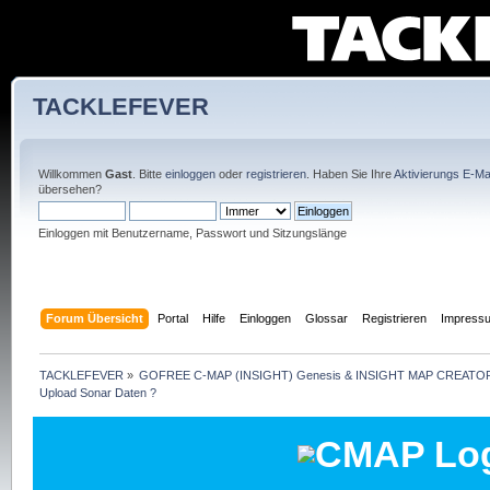
TACKLEFEVER
Willkommen
Gast
. Bitte
einloggen
oder
registrieren
. Haben Sie Ihre
Aktivierungs E-Mai
übersehen?
Einloggen mit Benutzername, Passwort und Sitzungslänge
Forum Übersicht
Portal
Hilfe
Einloggen
Glossar
Registrieren
Impress
TACKLEFEVER
»
GOFREE C-MAP (INSIGHT) Genesis & INSIGHT MAP CREATOR
Upload Sonar Daten ?