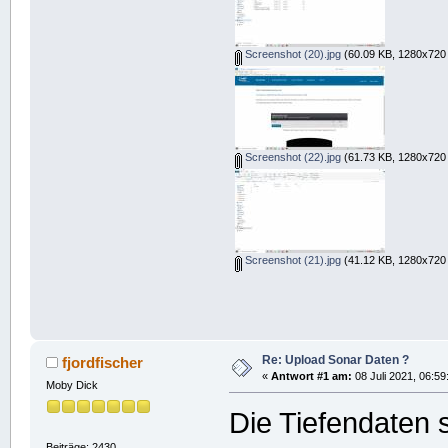
Screenshot (20).jpg
(60.09 KB, 1280x720 
Screenshot (22).jpg
(61.73 KB, 1280x720 
Screenshot (21).jpg
(41.12 KB, 1280x720 
Re: Upload Sonar Daten ?
fjordfischer
«
Antwort #1 am:
08 Juli 2021, 06:59
Moby Dick
Die Tiefendaten 
Beiträge: 2430