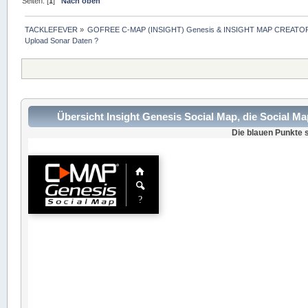
Seiten: [
1
]
Nach oben
TACKLEFEVER
»
GOFREE C-MAP (INSIGHT) Genesis & INSIGHT MAP CREATOR
Upload Sonar Daten ?
Übersicht Insight Genesis Social Map, die Social M
Die blauen Punkte s