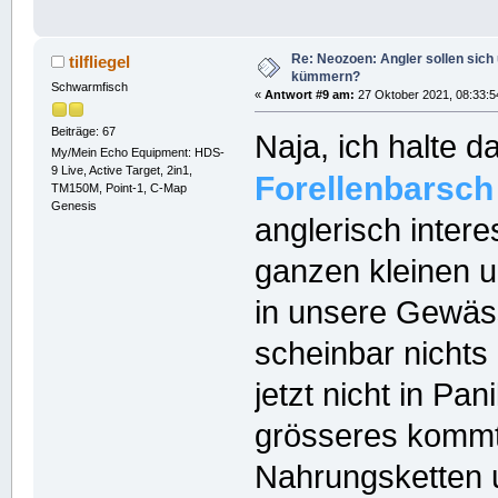
Re: Neozoen: Angler sollen sich
tilfliegel
kümmern?
Schwarmfisch
«
Antwort #9 am:
27 Oktober 2021, 08:33:5
Beiträge: 67
Naja, ich halte 
My/Mein Echo Equipment: HDS-
9 Live, Active Target, 2in1,
Forellenbarsch
TM150M, Point-1, C-Map
Genesis
anglerisch inter
ganzen kleinen u
in unsere Gewäs
scheinbar nichts
jetzt nicht in Pa
grösseres kommt.
Nahrungsketten 