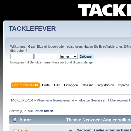
TACKLEFEVER
Willkommen
Gast
. Bitte
einloggen
oder
registrieren
. Haben Sie Ihre
Aktivierungs E-Mai
übersehen?
Einloggen mit Benutzername, Passwort und Sitzungslänge
Forum Übersicht
Portal
Hilfe
Einloggen
Glossar
Registrieren
Impress
TACKLEFEVER
»
Allgemeine Forenbereiche
»
Infos zu Gewässern ! Überregional !
Seiten: [
1
]
2
Alle
Nach unten
Autor
Thema: Neozoen: Angler sollen
Neozoen: Angler sollen sich um 