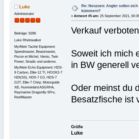
Re: Neozoen: Angler sollen sich
Luke
kümmern?
Administrator
«
Antwort #5 am:
25 September 2021, 00:38
Verkauf verbote
Beiträge: 9286
Luke Rheinwalker
My/Mein Tackle Equipment:
Soweit ich mich 
Speedmaster, Beastmaster,
Pezon et Michel, Viento, Twin
Power, Stradic und anderes.
in BW generell v
My/Mein Echo Equipment: HDS-
9 Carbon, Elite-12 TI, HOOK2-7
HDI(SS), HDS-7 G3, HDS-7
G2T, Elite-7 Chirp, Motorguide
Oder meinst du 
Xi5, Humminbird ASGRHA,
Raymarine Dragonfly-5Pro,
Besatzfische ist
ReefMaster
Grüße
Luke