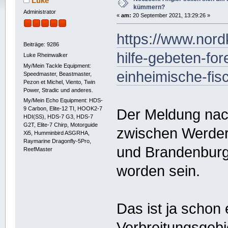
Luke
kümmern?
Administrator
«
am:
20 September 2021, 13:29:26 »
https://www.nord
Beiträge: 9286
hilfe-gebeten-fo
Luke Rheinwalker
My/Mein Tackle Equipment:
einheimische-fi
Speedmaster, Beastmaster,
Pezon et Michel, Viento, Twin
Power, Stradic und anderes.
My/Mein Echo Equipment: HDS-
9 Carbon, Elite-12 TI, HOOK2-7
Der Meldung nach
HDI(SS), HDS-7 G3, HDS-7
G2T, Elite-7 Chirp, Motorguide
zwischen Werde
Xi5, Humminbird ASGRHA,
Raymarine Dragonfly-5Pro,
und Brandenburg
ReefMaster
worden sein.
Das ist ja schon
Verbreitungsgebi