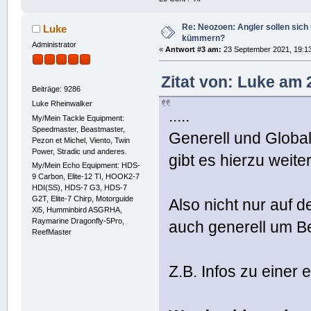
Re: Neozoen: Angler sollen sich
Luke
kümmern?
Administrator
«
Antwort #3 am:
23 September 2021, 19:13
Zitat von: Luke am
Beiträge: 9286
Luke Rheinwalker
.....
My/Mein Tackle Equipment:
Speedmaster, Beastmaster,
Generell und Global 
Pezon et Michel, Viento, Twin
Power, Stradic und anderes.
gibt es hierzu weit
My/Mein Echo Equipment: HDS-
9 Carbon, Elite-12 TI, HOOK2-7
HDI(SS), HDS-7 G3, HDS-7
G2T, Elite-7 Chirp, Motorguide
Also nicht nur auf 
Xi5, Humminbird ASGRHA,
Raymarine Dragonfly-5Pro,
auch generell um B
ReefMaster
Z.B. Infos zu einer