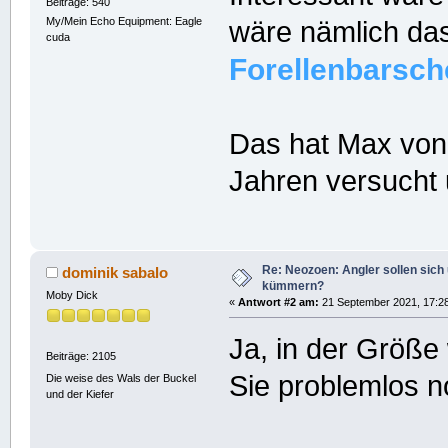
Beiträge: 540
My/Mein Echo Equipment: Eagle
wäre nämlich das
cuda
Forellenbarsch
Das hat Max von
Jahren versucht 
Re: Neozoen: Angler sollen sich
dominik sabalo
kümmern?
Moby Dick
«
Antwort #2 am:
21 September 2021, 17:28
Ja, in der Größe
Beiträge: 2105
Sie problemlos n
Die weise des Wals der Buckel
und der Kiefer