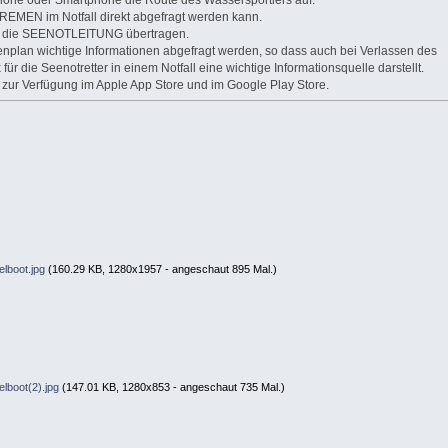
hone oder Smartphone die Route des Wassersportlers auf.
MEN im Notfall direkt abgefragt werden kann.
t an die SEENOTLEITUNG übertragen.
nplan wichtige Informationen abgefragt werden, so dass auch bei Verlassen des
r die Seenotretter in einem Notfall eine wichtige Informationsquelle darstellt.
zur Verfügung im Apple App Store und im Google Play Store.
lboot.jpg
(160.29 KB, 1280x1957 - angeschaut 895 Mal.)
lboot(2).jpg
(147.01 KB, 1280x853 - angeschaut 735 Mal.)