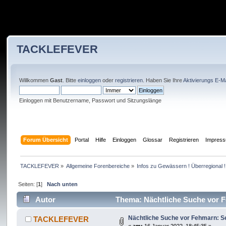
TACKLEFEVER
Willkommen
Gast
. Bitte
einloggen
oder
registrieren
. Haben Sie Ihre
Aktivierungs E-Ma
Einloggen mit Benutzername, Passwort und Sitzungslänge
Forum Übersicht
Portal
Hilfe
Einloggen
Glossar
Registrieren
Impres
TACKLEFEVER
»
Allgemeine Forenbereiche
»
Infos zu Gewässern ! Überregional !
Seiten: [
1
]
Nach unten
Autor
Thema: Nächtliche Suche vor Fe
Nächtliche Suche vor Fehmarn: Se
TACKLEFEVER