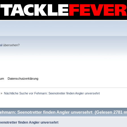
il
übersehen?
sum
Datenschutzerklärung
»
Nächtliche Suche vor Fehmarn: Seenotretter finden Angler unversehrt
hmarn: Seenotretter finden Angler unversehrt (Gelesen 2781 m
enotretter finden Angler unversehrt