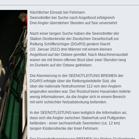
Nächtlicher Einsatz bei Fehmarn:
Seenotretter bei Suche nach Angelboot erfolgreich
Drei Angler überstehen Stunden auf See unversehrt
Nach einer langen Suche haben die Seenotretter der
Station Großenbrode der Deutschen Gesellschaft zur
Rettung Schiffbrüchiger (DGzRS) gestern Nacht
(15. Januar 2022) drei Männer mit einem kleinen
Angelboot auf der Ostsee gerettet. Nach Maschinenausfall
waren sie mit ihrem offenen Boot über zwei Stunden lang
im Dunkeln auf der Ostsee getrieben.
Die Alarmierung in der SEENOTLEITUNG BREMEN der
DGzRS erfolgte über die Rettungsleitstelle Süd, die
über die nationale Notrufnummer 112 von den Anglern
angerufen worden war. Der Rückruf beim Havaristen lieferte
wenig Informationen, da die Angler sich in einem Bereich
mit sehr schlechter Netzabdeckung befanden.
In der SEENOTLEITUNG kam lediglich die Information an,
dass sich die Angler zwischen Staberhuk und Puttgarden
befänden - einer sechseinhalb Seemeilen (ca. 12 km)
langen Küstenstrecke der Insel Fehmarn.