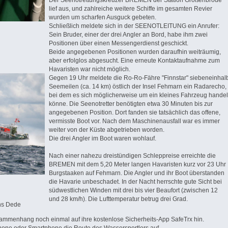
Der Seenotrettungskreuzer BREMEN der Station Großenbrode
lief aus, und zahlreiche weitere Schiffe im gesamten Revier
wurden um scharfen Ausguck gebeten.
Schließlich meldete sich in der SEENOTLEITUNG ein Anrufer:
Sein Bruder, einer der drei Angler an Bord, habe ihm zwei
Positionen über einen Messengerdienst geschickt.
Beide angegebenen Positionen wurden daraufhin weiträumig,
aber erfolglos abgesucht. Eine erneute Kontaktaufnahme zum
Havaristen war nicht möglich.
Gegen 19 Uhr meldete die Ro-Ro-Fähre "Finnstar" siebeneinhal
Seemeilen (ca. 14 km) östlich der Insel Fehmarn ein Radarecho,
bei dem es sich möglicherweise um ein kleines Fahrzeug hande
könne. Die Seenotretter benötigten etwa 30 Minuten bis zur
angegebenen Position. Dort fanden sie tatsächlich das offene,
vermisste Boot vor. Nach dem Maschinenausfall war es immer
weiter von der Küste abgetrieben worden.
Die drei Angler im Boot waren wohlauf.
Nach einer nahezu dreistündigen Schleppreise erreichte die
BREMEN mit dem 5,20 Meter langen Havaristen kurz vor 23 Uhr
Burgstaaken auf Fehmarn. Die Angler und ihr Boot überstanden
die Havarie unbeschadet. In der Nacht herrschte gute Sicht bei
südwestlichen Winden mit drei bis vier Beaufort (zwischen 12
und 28 km/h). Die Lufttemperatur betrug drei Grad.
ns Dede
sammenhang noch einmal auf ihre kostenlose Sicherheits-App SafeTrx hin.