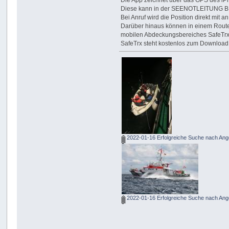
Die App zeichnet über das GPS des iP
Diese kann in der SEENOTLEITUNG BRE
Bei Anruf wird die Position direkt mi
Darüber hinaus können in einem Route
mobilen Abdeckungsbereiches SafeTrx fü
SafeTrx steht kostenlos zum Download 
2022-01-16 Erfolgreiche Suche nach Ange
2022-01-16 Erfolgreiche Suche nach Ange