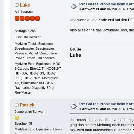
Re: GoFree Probleme beim Kar
Luke
«
Antwort #1 am:
04 Mai 2016, 12:4
Administrator
Und wenn du die Karte erst auf den PC 
Also alles ohne das Download Tool, da
Beiträge: 9286
Luke Rheinwalker
My/Mein Tackle Equipment:
Speedmaster, Beastmaster,
Grüße
Pezon et Michel, Viento, Twin
Luke
Power, Stradic und anderes.
My/Mein Echo Equipment: HDS-
9 Carbon, Elite-12 TI, HOOK2-7
HDI(SS), HDS-7 G3, HDS-7
G2T, Elite-7 Chirp, Motorguide
Xi5, Humminbird ASGRHA,
Raymarine Dragonfly-5Pro,
ReefMaster
Re: GoFree Probleme beim Kar
Patrick
«
Antwort #2 am:
04 Mai 2016, 12:5
Jungbrut im Schwarm
Hm, muss ich mal nachher versuchen g
Beiträge: 45
ging das meiner Meinung nach nur mit 
My/Mein Echo Equipment: Elite-7
bzw wird man automatisch zu dem tool w