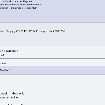
 tool und scheint zu klappen.
Karte wechseln soll, bestätigt und dann
n ganzen Tiefenlinien etc. eigentlich
Free Shop.jpg
(15.91 KB, 1119x95 - angeschaut 2089 Mal.)
ten download?
6:15 »
:45:09
eld leer?!....
gezeigt haben will,
timmen sollte.