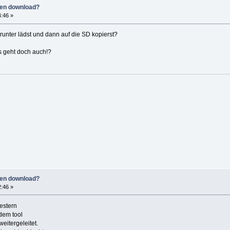
ten download?
4:46 »
runter lädst und dann auf die SD kopierst?
s geht doch auch!?
ten download?
2:46 »
estern
dem tool
eitergeleitet.