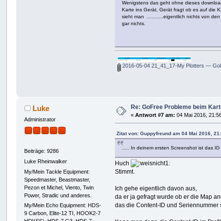
Wenigstens das geht ohne dieses download
Karte ins Gerät, Gerät fragt ob es auf die 
sieht man ...........eigentlich nichts von de
gar nichts.
2016-05-04 21_41_17-My Plotters — Go
Re: GoFree Probleme beim Kar
Luke
«
Antwort #7 am:
04 Mai 2016, 21:5
Administrator
Zitat von: Guppyfreund am 04 Mai 2016, 21
..... In deinem ersten Screenshot ist das ID F
Beiträge: 9286
Luke Rheinwalker
Huch
Stimmt.
My/Mein Tackle Equipment:
Speedmaster, Beastmaster,
Pezon et Michel, Viento, Twin
Ich gehe eigentlich davon aus,
Power, Stradic und anderes.
da er ja gefragt wurde ob er die Map an
das die Content-ID und Seriennummer s
My/Mein Echo Equipment: HDS-
9 Carbon, Elite-12 TI, HOOK2-7
HDI(SS), HDS-7 G3, HDS-7