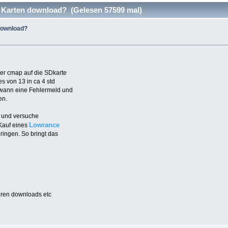
Karten download? (Gelesen 57599 mal)
download?
ner cmap auf die SDkarte
es von 13 in ca 4 std
dwann eine Fehlermeld und
en.
l und versuche
Lowrance
 Kauf eines
ringen. So bringt das
deren downloads etc