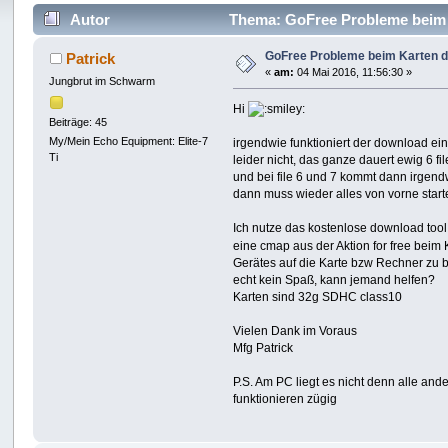
Autor
Thema: GoFree Probleme beim 
GoFree Probleme beim Karten 
Patrick
«
am:
04 Mai 2016, 11:56:30 »
Jungbrut im Schwarm
Hi
Beiträge: 45
My/Mein Echo Equipment: Elite-7
irgendwie funktioniert der download ei
Ti
leider nicht, das ganze dauert ewig 6 fil
und bei file 6 und 7 kommt dann irgen
dann muss wieder alles von vorne start
Ich nutze das kostenlose download too
eine cmap aus der Aktion for free beim
Gerätes auf die Karte bzw Rechner zu b
echt kein Spaß, kann jemand helfen?
Karten sind 32g SDHC class10
Vielen Dank im Voraus
Mfg Patrick
P.S. Am PC liegt es nicht denn alle an
funktionieren zügig