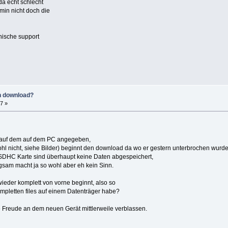
a echt schlecht
min nicht doch die
nische support
n download?
7 »
t auf dem auf dem PC angegeben,
hl nicht, siehe Bilder) beginnt den download da wo er gestern unterbrochen wurde 
 SDHC Karte sind überhaupt keine Daten abgespeichert,
ngsam macht ja so wohl aber eh kein Sinn.
ieder komplett von vorne beginnt, also so
mpletten files auf einem Datenträger habe?
die Freude an dem neuen Gerät mittlerweile verblassen.