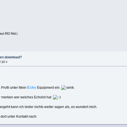
ut 892 Mal.)
ten download?
2:10 »
Echo
 Profil unter Mein
Equipment ein.
ser merken wer welches Echolot hat
eht kann ich leider nichts weiter sagen als, es wundert mich.
dort unter Kontakt nach: