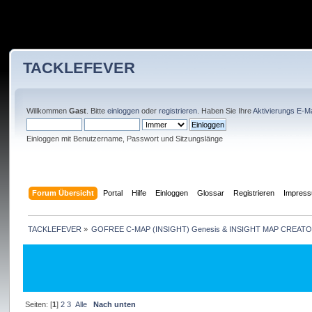
TACKLEFEVER
Willkommen
Gast
. Bitte
einloggen
oder
registrieren
. Haben Sie Ihre
Aktivierungs E-Ma
Einloggen mit Benutzername, Passwort und Sitzungslänge
Forum Übersicht
Portal
Hilfe
Einloggen
Glossar
Registrieren
Impres
TACKLEFEVER
»
GOFREE C-MAP (INSIGHT) Genesis & INSIGHT MAP CREATO
Seiten: [
1
]
2
3
Alle
Nach unten