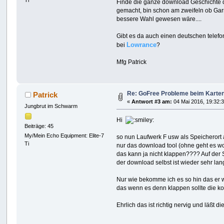
Ti
Finde die ganze download Geschichte d
gemacht, bin schon am zweifeln ob Gar
bessere Wahl gewesen wäre....
Gibt es da auch einen deutschen telefo
Lowrance
bei
?
Mfg Patrick
Re: GoFree Probleme beim Karte
Patrick
«
Antwort #3 am:
04 Mai 2016, 19:32:3
Jungbrut im Schwarm
Hi
Beiträge: 45
My/Mein Echo Equipment: Elite-7
so nun Laufwerk F usw als Speicheror
Ti
nur das download tool (ohne geht es wo
das kann ja nicht klappen???? Auf der
der download selbst ist wieder sehr la
Nur wie bekomme ich es so hin das er w
das wenn es denn klappen sollte die ko
Ehrlich das ist richtig nervig und läßt 