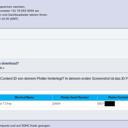
 sprechen möchten,
ufnummer +31 78 653 0050 am
ker und Sachbearbeiter stehen Ihnen
d 16:30 (GMT)
n download?
9 »
ontent ID von deinem Plotter hinterlegt? In deinem ersten Screenshot ist das ID F
entpackt und auf SDHC Karte gezogen.