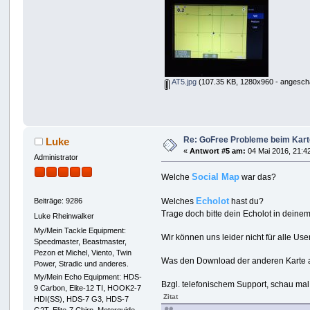
AT5.jpg
(107.35 KB, 1280x960 - angescha
Re: GoFree Probleme beim Kar
Luke
«
Antwort #5 am:
04 Mai 2016, 21:4
Administrator
Social Map
Welche
war das?
Echolot
Welches
hast du?
Beiträge: 9286
Trage doch bitte dein Echolot in deinem
Luke Rheinwalker
My/Mein Tackle Equipment:
Wir können uns leider nicht für alle U
Speedmaster, Beastmaster,
Pezon et Michel, Viento, Twin
Was den Download der anderen Karte ang
Power, Stradic und anderes.
My/Mein Echo Equipment: HDS-
Bzgl. telefonischem Support, schau mal 
9 Carbon, Elite-12 TI, HOOK2-7
Zitat
HDI(SS), HDS-7 G3, HDS-7