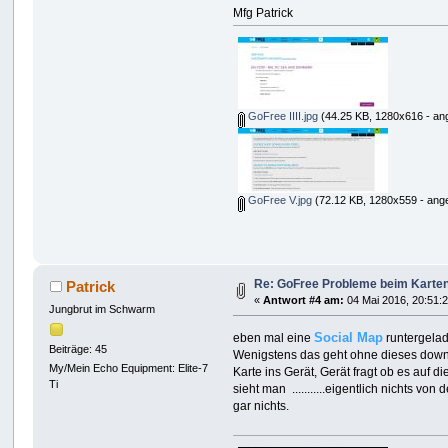
Mfg Patrick
GoFree IIII.jpg
(44.25 KB, 1280x616 - an
GoFree V.jpg
(72.12 KB, 1280x559 - ang
Re: GoFree Probleme beim Karte
Patrick
«
Antwort #4 am:
04 Mai 2016, 20:51:2
Jungbrut im Schwarm
Social Map
eben mal eine
runtergelad
Beiträge: 45
Wenigstens das geht ohne dieses downl
My/Mein Echo Equipment: Elite-7
Karte ins Gerät, Gerät fragt ob es auf d
Ti
sieht man ...........eigentlich nichts von
gar nichts.