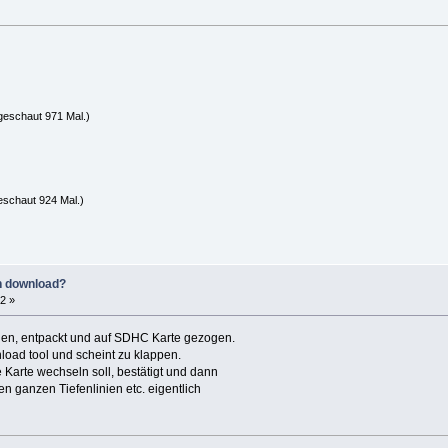
geschaut 971 Mal.)
eschaut 924 Mal.)
n download?
2 »
en, entpackt und auf SDHC Karte gezogen.
oad tool und scheint zu klappen.
ie Karte wechseln soll, bestätigt und dann
 den ganzen Tiefenlinien etc. eigentlich