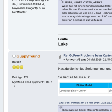
G2T, Elite-7 Chirp, Motorguide
EUROPA, NAHER OSTEN, AFRIKA
Xi5, Humminbird ASGRHA,
Wenn Sie mit einem Kundendienstvertreter
Raymarine Dragonfly-5Pro,
rufen Sie den Kundenservice unter der R
ReefMaster
oder schicken Sie uns eine E-Mail. Techni
von montags bis freitags zwischen 9:00 un
außer an Feiertagen zur Verfügung.
Grüße
Luke
Re: GoFree Probleme beim Karte
Guppyfreund
«
Antwort #6 am:
04 Mai 2016, 21:45:0
Barsch
Hast du die richtige Seriennummer und C
So sieht es bei mir aus:
Beiträge: 124
My/Mein Echo Equipment: Elite-7
Ti
Zitat von: Patrick am 04 Mai 2016, 20:51:22
eben mal eine Social Map runtergeladen, 