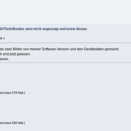
D/Tiefe/Beides wird nicht angezeigt und keine Beeps
49 »
be zwei Bilder von meiner Software-Version und den Gerätedaten gemacht.
erst jetzt gelesen.
ieren.
eschaut 578 Mal.)
eschaut 560 Mal.)