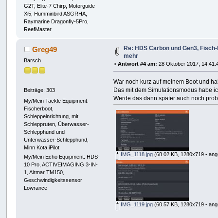
G2T, Elite-7 Chirp, Motorguide
Xi5, Humminbird ASGRHA,
Raymarine Dragonfly-5Pro,
ReefMaster
Re: HDS Carbon und Gen3, Fisch-I
Greg49
mehr
Barsch
«
Antwort #4 am:
28 Oktober 2017, 14:41:
War noch kurz auf meinem Boot und ha
Das mit dem Simulationsmodus habe ich 
Beiträge: 303
Werde das dann später auch noch prob
My/Mein Tackle Equipment:
Fischerboot,
Schleppeinrichtung, mit
Schleppruten, Überwasser-
Schlepphund und
Unterwasser-Schlepphund,
Minn Kota iPilot
IMG_1118.jpg
(68.02 KB, 1280x719 - ang
My/Mein Echo Equipment: HDS-
10 Pro, ACTIVEIMAGING 3-IN-
1, Airmar TM150,
Geschwindigkeitssensor
Lowrance
IMG_1119.jpg
(60.57 KB, 1280x719 - ang