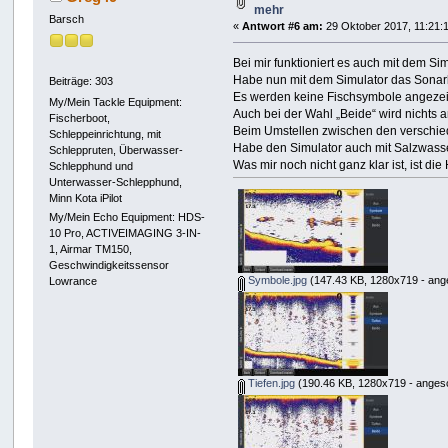
mehr
Barsch
«
Antwort #6 am:
29 Oktober 2017, 11:21:
Bei mir funktioniert es auch mit dem Sim
Habe nun mit dem Simulator das Sonarb
Beiträge: 303
Es werden keine Fischsymbole angezei
My/Mein Tackle Equipment:
Auch bei der Wahl „Beide“ wird nichts a
Fischerboot,
Beim Umstellen zwischen den verschied
Schleppeinrichtung, mit
Habe den Simulator auch mit Salzwasse
Schleppruten, Überwasser-
Was mir noch nicht ganz klar ist, ist d
Schlepphund und
Unterwasser-Schlepphund,
Minn Kota iPilot
My/Mein Echo Equipment: HDS-
10 Pro, ACTIVEIMAGING 3-IN-
1, Airmar TM150,
Geschwindigkeitssensor
Symbole.jpg
(147.43 KB, 1280x719 - ang
Lowrance
Tiefen.jpg
(190.46 KB, 1280x719 - angesc