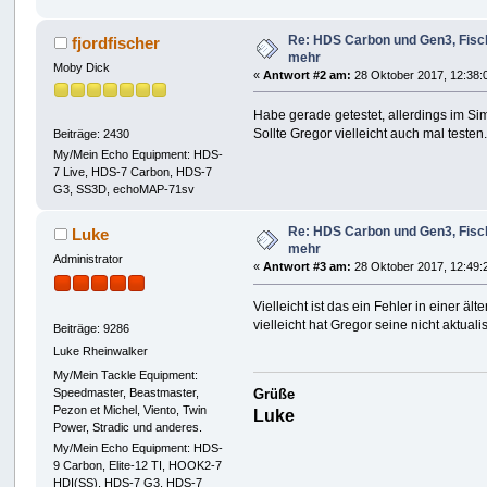
Re: HDS Carbon und Gen3, Fisch
fjordfischer
mehr
Moby Dick
«
Antwort #2 am:
28 Oktober 2017, 12:38:
Habe gerade getestet, allerdings im Si
Sollte Gregor vielleicht auch mal testen
Beiträge: 2430
My/Mein Echo Equipment: HDS-
7 Live, HDS-7 Carbon, HDS-7
G3, SS3D, echoMAP-71sv
Re: HDS Carbon und Gen3, Fisch
Luke
mehr
Administrator
«
Antwort #3 am:
28 Oktober 2017, 12:49:
Vielleicht ist das ein Fehler in einer ält
vielleicht hat Gregor seine nicht aktualis
Beiträge: 9286
Luke Rheinwalker
My/Mein Tackle Equipment:
Speedmaster, Beastmaster,
Grüße
Pezon et Michel, Viento, Twin
Luke
Power, Stradic und anderes.
My/Mein Echo Equipment: HDS-
9 Carbon, Elite-12 TI, HOOK2-7
HDI(SS), HDS-7 G3, HDS-7