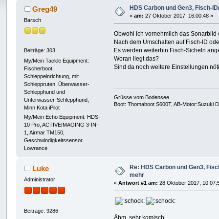
HDS Carbon und Gen3, Fisch-ID/
Greg49
«
am:
27 Oktober 2017, 16:00:48 »
Barsch
Obwohl ich vornehmlich das Sonarbild 
Nach dem Umschalten auf Fisch-ID oder 
Es werden weiterhin Fisch-Sicheln ange
Beiträge: 303
Woran liegt das?
My/Mein Tackle Equipment:
Sind da noch weitere Einstellungen nöt
Fischerboot,
Schleppeinrichtung, mit
Schleppruten, Überwasser-
Schlepphund und
Grüsse vom Bodensee
Unterwasser-Schlepphund,
Boot: Thomaboot S600T, AB-Motor:Suzuki DF
Minn Kota iPilot
My/Mein Echo Equipment: HDS-
10 Pro, ACTIVEIMAGING 3-IN-
1, Airmar TM150,
Geschwindigkeitssensor
Lowrance
Re: HDS Carbon und Gen3, Fisch
Luke
mehr
Administrator
«
Antwort #1 am:
28 Oktober 2017, 10:07:
Beiträge: 9286
Ähm, sehr komisch.