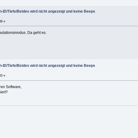
-ID/Tiefe/Beides wird nicht angezeigt und keine Beeps
09 »
mulationsmodus. Da geht es.
.
-ID/Tiefe/Beides wird nicht angezeigt und keine Beeps
20 »
eren Software,
iert?