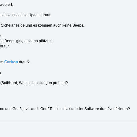
robiert,
t das aktuelleste Update drauf.
der Sichelanzeige und es kommen auch keine Beeps.
e,
und Beeps ging es dann plötzlich.
 drauf.
Carbon
dem
drauf?
?
 (Soft/Hard, Werkseinstellungen probiert?
n und Gen3, evtl. auch Gen2Touch mit aktuellster Software drauf verifizieren?