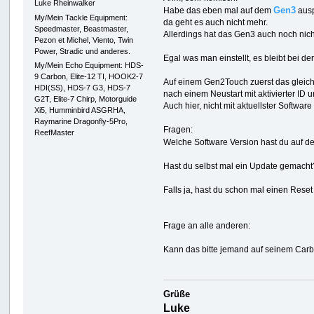
Luke Rheinwalker
Gen3
Habe das eben mal auf dem
ausp
My/Mein Tackle Equipment:
da geht es auch nicht mehr.
Speedmaster, Beastmaster,
Allerdings hat das Gen3 auch noch nich
Pezon et Michel, Viento, Twin
Power, Stradic und anderes.
Egal was man einstellt, es bleibt bei 
My/Mein Echo Equipment: HDS-
9 Carbon, Elite-12 TI, HOOK2-7
Auf einem Gen2Touch zuerst das gleich
HDI(SS), HDS-7 G3, HDS-7
nach einem Neustart mit aktivierter ID 
G2T, Elite-7 Chirp, Motorguide
Auch hier, nicht mit aktuellster Software
Xi5, Humminbird ASGRHA,
Raymarine Dragonfly-5Pro,
Fragen:
ReefMaster
Welche Software Version hast du auf 
Hast du selbst mal ein Update gemacht
Falls ja, hast du schon mal einen Reset
Frage an alle anderen:
Kann das bitte jemand auf seinem Carbo
Grüße
Luke