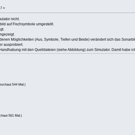
17 »
ulator nicht.
ild auf Fischsymbole umgestellt.
gt.
ngezeigt.
enen Möglichkeiten (Aus, Symbole, Tiefen und Beide) verändert sich das Sonarbil
r ausprobiert.
ie Handhabung mit den Quelldateien (siehe Abbildung) zum Simulator. Damit habe ic
eschaut 544 Mal.)
haut 561 Mal.)