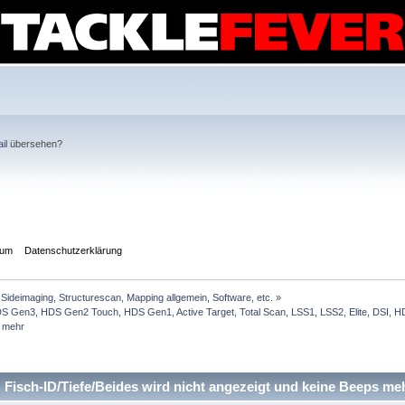
il
übersehen?
sum
Datenschutzerklärung
Sideimaging, Structurescan, Mapping allgemein, Software, etc.
»
Gen3, HDS Gen2 Touch, HDS Gen1, Active Target, Total Scan, LSS1, LSS2, Elite, DSI, HDI
s mehr
isch-ID/Tiefe/Beides wird nicht angezeigt und keine Beeps me