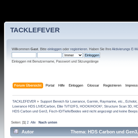
TACKLEFEVER
Willkommen
Gast
. Bitte
einloggen
oder
registrieren
. Haben Sie Ihre
Aktivierungs E-Ma
Einloggen mit Benutzername, Passwort und Sitzungslänge
Forum Übersicht
Portal
Hilfe
Einloggen
Glossar
Registrieren
Impres
TACKLEFEVER
»
Support Bereich für Lowrance, Garmin, Raymarine, etc., Echolot, 
Lowrance HDS LIVE/Carbon, Elite Ti/TI2/FS, HOOK/HOOK², Structure Scan 3D, HDS 
HDS Carbon und Gen3, Fisch-ID/Tiefe/Beides wird nicht angezeigt und keine Beep
Seiten: [
1
]
2
Alle
Nach unten
Autor
Thema: HDS Carbon und Gen3, F