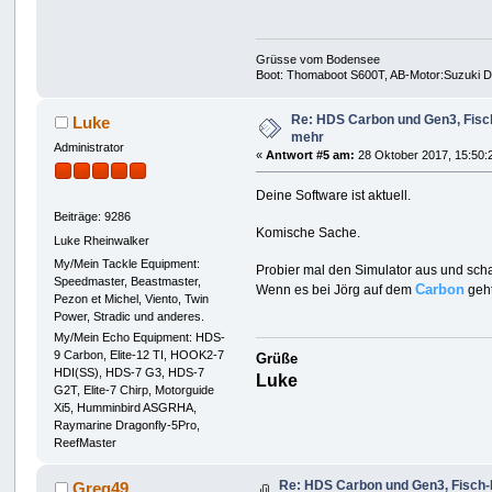
Grüsse vom Bodensee
Boot: Thomaboot S600T, AB-Motor:Suzuki DF
Re: HDS Carbon und Gen3, Fisch
Luke
mehr
Administrator
«
Antwort #5 am:
28 Oktober 2017, 15:50:
Deine Software ist aktuell.
Beiträge: 9286
Komische Sache.
Luke Rheinwalker
My/Mein Tackle Equipment:
Probier mal den Simulator aus und scha
Speedmaster, Beastmaster,
Carbon
Wenn es bei Jörg auf dem
geht
Pezon et Michel, Viento, Twin
Power, Stradic und anderes.
My/Mein Echo Equipment: HDS-
9 Carbon, Elite-12 TI, HOOK2-7
Grüße
HDI(SS), HDS-7 G3, HDS-7
Luke
G2T, Elite-7 Chirp, Motorguide
Xi5, Humminbird ASGRHA,
Raymarine Dragonfly-5Pro,
ReefMaster
Re: HDS Carbon und Gen3, Fisch-I
Greg49