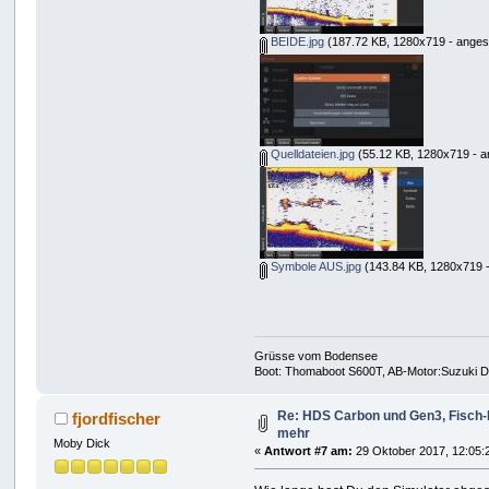
BEIDE.jpg
(187.72 KB, 1280x719 - anges
Quelldateien.jpg
(55.12 KB, 1280x719 - a
Symbole AUS.jpg
(143.84 KB, 1280x719 -
Grüsse vom Bodensee
Boot: Thomaboot S600T, AB-Motor:Suzuki DF
Re: HDS Carbon und Gen3, Fisch-I
fjordfischer
mehr
Moby Dick
«
Antwort #7 am:
29 Oktober 2017, 12:05: