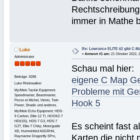
Rechtschreibung
immer in Mathe 
Re: Lowrance ELITE ti2 gibt C-Ma
Luke
«
Antwort #1 am:
21 Oktober 2022, 2
Administrator
Schau mal hier:
Beiträge: 9286
eigene C Map Gen
Luke Rheinwalker
Probleme mit Ge
My/Mein Tackle Equipment:
Speedmaster, Beastmaster,
Pezon et Michel, Viento, Twin
Hook 5
Power, Stradic und anderes.
My/Mein Echo Equipment: HDS-
9 Carbon, Elite-12 TI, HOOK2-7
HDI(SS), HDS-7 G3, HDS-7
Es scheint fast 
G2T, Elite-7 Chirp, Motorguide
Xi5, Humminbird ASGRHA,
Karten die nicht
Raymarine Dragonfly-5Pro,