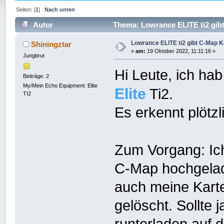
Seiten: [
1
]
Nach unten
Autor
Thema: Lowrance ELITE ti2 gibt
Lowrance ELITE ti2 gibt C-Map Ka
Shiningztar
«
am:
19 Oktober 2022, 11:11:16 »
Jungbrut
Hi Leute, ich ha
Beiträge: 2
My/Mein Echo Equipment: Elite
Elite
Ti2.
TI2
Es erkennt plötz
Zum Vorgang: Ic
C-Map hochgela
auch meine Karte
gelöscht. Sollte 