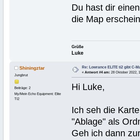
Du hast dir eine
die Map erschei
Grüße
Luke
Re: Lowrance ELITE ti2 gibt C-Ma
Shiningztar
«
Antwort #4 am:
28 Oktober 2022, 1
Jungbrut
Hi Luke,
Beiträge: 2
My/Mein Echo Equipment: Elite
TI2
Ich seh die Kart
"Ablage" als Ord
Geh ich dann zur