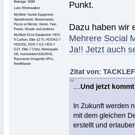
Beiträge: 9286
Punkt.
Luke Rheinwalker
My/Mein Tackle Equipment:
Speedmaster, Beastmaster,
Pezon et Michel, Viento, Twin
Dazu haben wir 
Power, Stradic und anderes.
My/Mein Echo Equipment: HDS-
Mehrere Social M
9 Carbon, Elite-12 TI, HOOK2-7
HDI(SS), HDS-7 G3, HDS-7
Ja!! Jetzt auch s
G2T, Elite-7 Chirp, Motorguide
Xi5, Humminbird ASGRHA,
Raymarine Dragonfly-5Pro,
ReefMaster
Zitat von: TACKLE
....
Und jetzt kommt
In Zukunft werden n
mit dem gleichen 
erstellt und erlaub