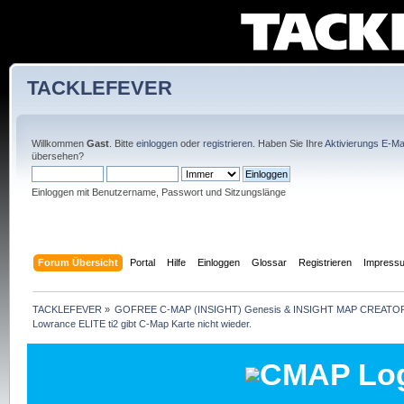
TACKLEFEVER
Willkommen
Gast
. Bitte
einloggen
oder
registrieren
. Haben Sie Ihre
Aktivierungs E-Mai
übersehen?
Einloggen mit Benutzername, Passwort und Sitzungslänge
Forum Übersicht
Portal
Hilfe
Einloggen
Glossar
Registrieren
Impress
TACKLEFEVER
»
GOFREE C-MAP (INSIGHT) Genesis & INSIGHT MAP CREATOR
Lowrance ELITE ti2 gibt C-Map Karte nicht wieder.