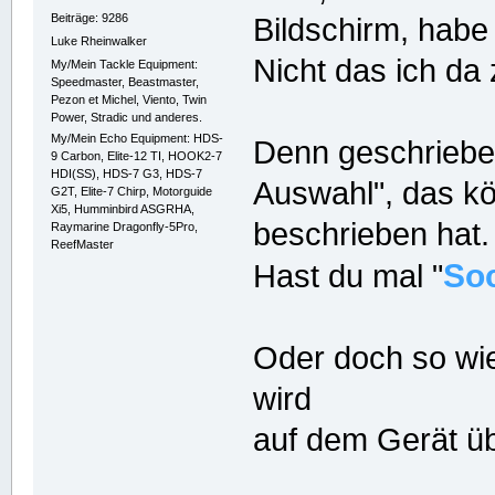
Beiträge: 9286
Bildschirm, habe
Luke Rheinwalker
Nicht das ich da
My/Mein Tackle Equipment:
Speedmaster, Beastmaster,
Pezon et Michel, Viento, Twin
Power, Stradic und anderes.
My/Mein Echo Equipment: HDS-
Denn geschrieben 
9 Carbon, Elite-12 TI, HOOK2-7
HDI(SS), HDS-7 G3, HDS-7
Auswahl", das kö
G2T, Elite-7 Chirp, Motorguide
Xi5, Humminbird ASGRHA,
beschrieben hat.
Raymarine Dragonfly-5Pro,
ReefMaster
So
Hast du mal "
Oder doch so wie 
wird
auf dem Gerät übe