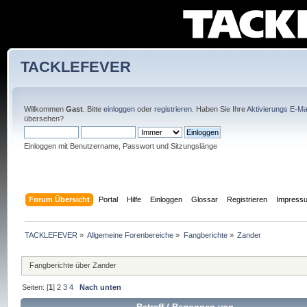
TACKLEFEVER
Willkommen
Gast
. Bitte
einloggen
oder
registrieren
. Haben Sie Ihre
Aktivierungs E-Mai
übersehen?
Einloggen mit Benutzername, Passwort und Sitzungslänge
Forum Übersicht
Portal
Hilfe
Einloggen
Glossar
Registrieren
Impress
TACKLEFEVER
»
Allgemeine Forenbereiche
»
Fangberichte
»
Zander
Fangberichte über Zander
Seiten: [
1
]
2
3
4
Nach unten