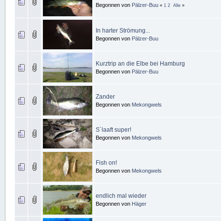
Begonnen von
Pälzer-Buu
«
1
2
Alle
»
In harter Strömung...
Begonnen von
Pälzer-Buu
Kurztrip an die Elbe bei Hamburg
Begonnen von
Pälzer-Buu
Zander
Begonnen von
Mekongwels
S´laaft super!
Begonnen von
Mekongwels
Fish on!
Begonnen von
Mekongwels
endlich mal wieder
Begonnen von
Häger