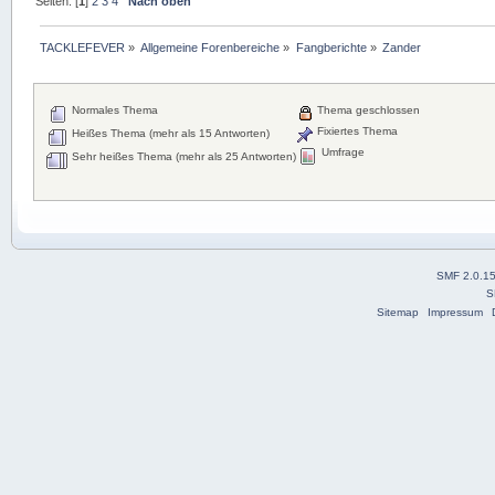
Seiten: [
1
]
2
3
4
Nach oben
TACKLEFEVER
»
Allgemeine Forenbereiche
»
Fangberichte
»
Zander
Normales Thema
Thema geschlossen
Fixiertes Thema
Heißes Thema (mehr als 15 Antworten)
Umfrage
Sehr heißes Thema (mehr als 25 Antworten)
SMF 2.0.1
S
Sitemap
Impressum