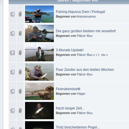
Betreff
/
Begonnen von
Fishing Alqueva Dam / Portugal
Begonnen von
Antonioramos
Die ganz großen bleiben mir verwährt!
Begonnen von
Pälzer-Buu
3 Monats Update!
Begonnen von
Pälzer-Buu
«
1
2
Alle
»
Paar Zander aus den letzten Wochen
Begonnen von
Pälzer-Buu
Feierabendzetti
Begonnen von
Häger
Nach langer Zeit...
Begonnen von
Pälzer-Buu
Trotz bescheidenen Pegel...