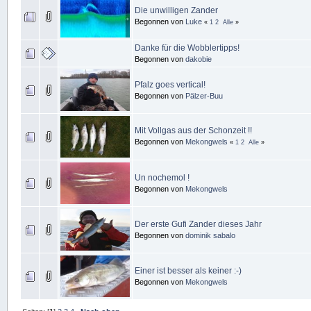
Die unwilligen Zander
Begonnen von
Luke
«
1
2
Alle
»
Danke für die Wobblertipps!
Begonnen von
dakobie
Pfalz goes vertical!
Begonnen von
Pälzer-Buu
Mit Vollgas aus der Schonzeit !!
Begonnen von
Mekongwels
«
1
2
Alle
»
Un nochemol !
Begonnen von
Mekongwels
Der erste Gufi Zander dieses Jahr
Begonnen von
dominik sabalo
Einer ist besser als keiner :-)
Begonnen von
Mekongwels