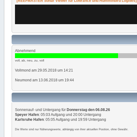
[REEFMASTER Sonar Viewer für Lowrance und Humminbird Logfiles]
Abnehmend
.
voll, ab, neu, zu, voll
Vollmond am 29.05.2018 um 14:21
Neumond am 13.06.2018 um 19:44
Sonnenauf- und Untergang für
Donnerstag den 06.08.26
Speyer Hafen
: 05:03 Aufgang und 20:00 Untergang
Karlsruhe Hafen
: 05:05 Aufgang und 19:59 Untergang
Die Werte sind nur Näherungswerte, abhängig von ihrer aktuellen Position, ohne Gewähr.