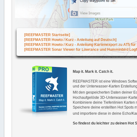
N
Sonar Hub V6.0 v57.1.207
echoMAP
V.2016.0405
Sonar Hub V5.0 v56.1.160
N
echoMAP
V.2016.0322
HDS Gen3 V4.5 v56.1.160
Quickdraw Update
V.20
Elite Ti V2.5 v56.1.160
Structurescan® 3D V1.5 v56.1.160
Neue Features
Sonar Hub V5.0
Neue Features
Structurescan® 3D V1.5
[REEFMASTER Startseite]
Neue Features
[REEFMASTER Howto / Kurz - Anleitung auf Deutsch]
HDS Gen3 V4.5 v56.1.142
[REEFMASTER Howto / Kurz - Anleitung Kartenexport zu AT5 für
Neue Features
Elite Ti V2.5
[REEFMASTER Sonar Viewer für Lowrance und Humminbird Logfi
Neue Features
Elite Ti V2.0
Nur Bugfixes
Sonar Hub V4.2
Nur Bugfixes
Structurescan® 3D V1.3
Neue Features
HDS Gen3 V4.0
Map it. Mark it. Catch it.
Nur Bugfixes
Sonar Hub V4.1
REEFMASTER ist eine Windows Softwar
Nur Bugfixes
Structurescan® 3D V1.2
und der Unterwasser-Karten Erstellun
Neue Features
HDS Gen2 Touch V5.5
Mit den gespeicherten Daten deiner E
Neue Features
HDS Gen3 V3.5
Hochaufgelöste 3D-Unterwasser-Karten
Neue Features
Kombiniere deine Tiefenlinien Karten
Elite 4,5,7,9 HDI/Chirp V4.0
Speichere deine erstellten Hot Spots 
Neue Features
Mark 4 (HDI/Chirp) V4.0
und importiere diese in deine Echo/Ka
Nur Bugfixes
Structurescan® 3D V1.1
So findest du leichter zu deinen Hot 
Nur Bugfixes
Sonar Hub V4.0
Nur Bugfixes
Sonar Hub V3.0