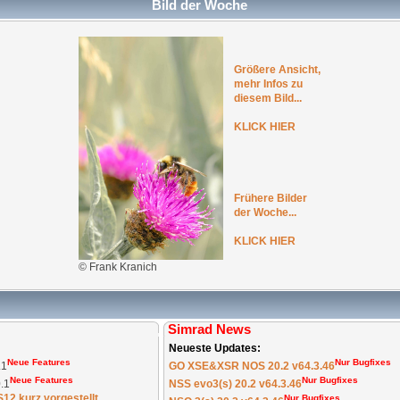
Bild der Woche
Größere Ansicht,
mehr Infos zu
diesem Bild...
KLICK HIER
Frühere Bilder
der Woche...
KLICK HIER
© Frank Kranich
Simrad News
:
Neueste Updates:
Neue Features
Nur Bugfixes
.1
GO XSE&XSR NOS 20.2 v64.3.46
Neue Features
Nur Bugfixes
.1
NSS evo3(s) 20.2 v64.3.46
12 kurz vorgestellt.
Nur Bugfixes