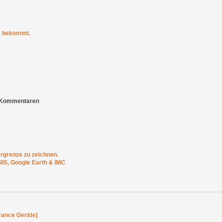
os bekommt.
r Kommentaren
rgrenze zu zeichnen.
GIS, Google Earth & IMC
rance Geräte]