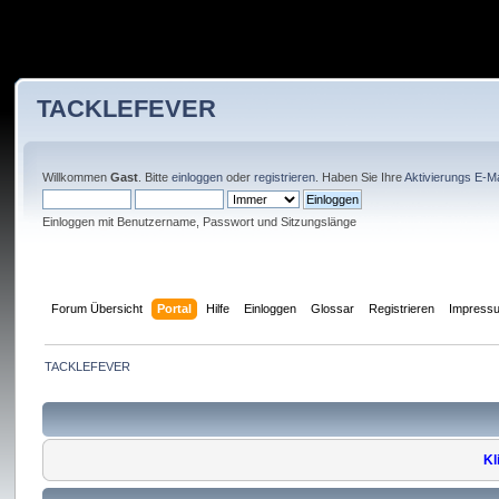
TACKLEFEVER
Willkommen
Gast
. Bitte
einloggen
oder
registrieren
. Haben Sie Ihre
Aktivierungs E-Ma
Einloggen mit Benutzername, Passwort und Sitzungslänge
Forum Übersicht
Portal
Hilfe
Einloggen
Glossar
Registrieren
Impress
TACKLEFEVER
Kl