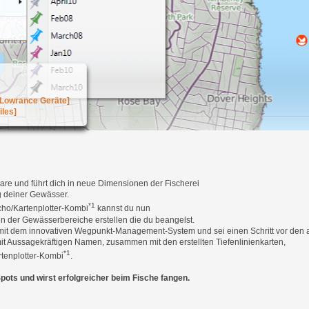
ur Bugfixes
eue Features
Neue Features
16.0223
 Lowrance Geräte]
les]
e und führt dich in neue Dimensionen der Fischerei
g deiner Gewässer.
*1
cho/Kartenplotter-Kombi
kannst du nun
 der Gewässerbereiche erstellen die du beangelst.
 mit dem innovativen Wegpunkt-Management-System und sei einen Schritt vor den 
mit Aussagekräftigen Namen, zusammen mit den erstellten Tiefenlinienkarten,
*1
rtenplotter-Kombi
.
Spots und wirst erfolgreicher beim Fische fangen.