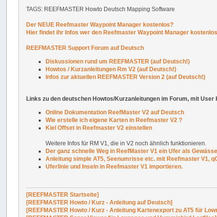
Neue Features
TAGS: REEFMASTER Howto Deutsch Mapping Software
HDS Gen2 Touch V5.0
Neue Features
HDS Gen2 Touch V4.5
Der NEUE Reefmaster Waypoint Manager kostenlos?
Neue Features
HDS Gen2 Touch V4.0
Hier findet ihr Infos wer den Reefmaster Waypoint Manager kostenl
Neue Features
HDS Gen2 Touch V3.5
Neue Features
REEFMASTER Support Forum auf Deutsch
HDS Gen2 Touch V2.5
Diskussionen rund um REEFMASTER (auf Deutsch!)
Neue Features
HDS Gen3 V3.0
Howtos / Kurzanleitungen Rm V2 (auf Deutsch!)
Neue Features
HDS Gen3 V2.0
Infos zur aktuellen REEFMASTER Version 2 (auf Deutsch!)
Neue Features
HDS Gen3 V1.5
Links zu den deutschen Howtos/Kurzanleitungen im Forum, mit Use
Neue Features
HDS Gen2 (KEYPAD) V2.5
Online Dokumentation ReefMaster V2 auf Deutsch
Wie erstelle ich eigene Karten in Reefmaster V2 ?
Kiel Offset in Reefmaster V2 einstellen
Weitere Infos für RM V1, die in V2 noch ähnlich funktionieren.
Der ganz schnelle Weg in ReefMaster V1 ein Ufer als Gewässe
Anleitung simple AT5, Seenumrisse etc. mit Reefmaster V1, q
Uferlinie und Inseln in Reefmaster V1 importieren.
[REEFMASTER Startseite]
[REEFMASTER Howto / Kurz - Anleitung auf Deutsch]
[REEFMASTER Howto / Kurz - Anleitung Kartenexport zu AT5 für Low