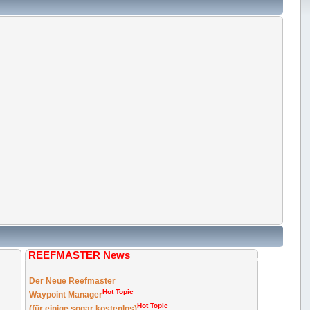
REEFMASTER News
Der Neue Reefmaster
Hot Topic
Waypoint Manager
Hot Topic
(für einige sogar kostenlos)