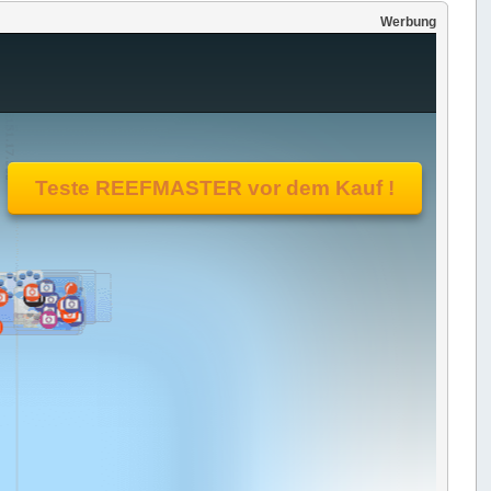
Werbung
Teste REEFMASTER vor dem Kauf !