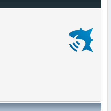
ReefMaster Update auf
V1.8.35 verfügbar.
Welches Gerät passt zu dir?
ReefMaster Sonar Viewer
²
Vergleichstabelle HOOK2,
REVEAL, Elite Ti, HDS Gen3
und HDS Carbon.
...mehr lesen
ngen