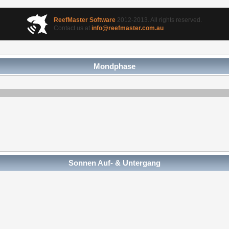
ReefMaster Software
2012-2013. All rights reserved.
Contact us at
info@reefmaster.com.au
Mondphase
Sonnen Auf- & Untergang